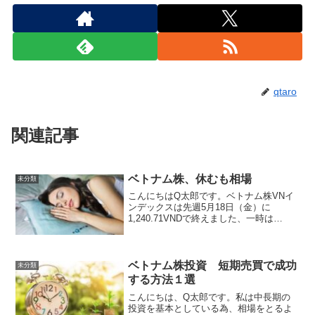
qtaro
関連記事
ベトナム株、休むも相場
未分類
こんにちはQ太郎です。ベトナム株VNイ
ンデックスは先週5月18日（金）に
1,240.71VNDで終えました、一時は
1200VNDを割り込む場面も現れ、ベト株
クラスターの皆さんは過呼吸になったの
ではないでしょうか？直近高値1,500VND
から...
ベトナム株投資 短期売買で成功
未分類
する方法１選
こんにちは、Q太郎です。私は中長期の
投資を基本としている為、相場をとるよ