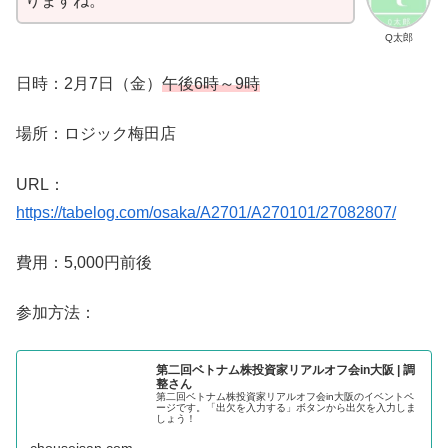
りますね。
Q太郎
日時：2月7日（金）
午後6時～9時
場所：ロジック梅田店
URL：
https://tabelog.com/osaka/A2701/A270101/27082807/
費用：5,000円前後
参加方法：
第二回ベトナム株投資家リアルオフ会in大阪 | 調
整さん
第二回ベトナム株投資家リアルオフ会in大阪のイベントペ
ージです。「出欠を入力する」ボタンから出欠を入力しま
しょう！
chouseisan.com