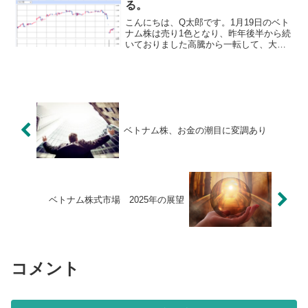
る。
こんにちは、Q太郎です。1月19日のベト
ナム株は売り1色となり、昨年後半から続
いておりました高騰から一転して、大幅
な調整局面を迎えました。下記はベトナ
ムの代表的な指数であるVN指数の週足1
年チャートです。大暴落は絶好の買い場
師曰く、「 どん...
ベトナム株、お金の潮目に変調あり
ベトナム株式市場 2025年の展望
コメント