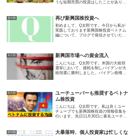
うな短期売買の投資はしたことがありま
せんし、これかれもするつもりはありま
せん。師曰く、「 草刈り（ 短期の利
ザヤ稼ぎ ）で儲けをだすことは玄人で
再び新興国株投資へ
未分類
も難しく、個人投資家には...
初めまして、Q太郎です。今日から私が
実践しております新興国株投資ベトナム
編について、ブログで発信させていただ
きます。どうぞ宜しくお願い致します。
お金の不安私が新興国株投資を再開した
理由は、年齢が40歳半ばになり過ぎ去っ
た過去を振り返えれる年...
新興国市場への資金流入
未分類
こんにちは、Q太郎です。米国の大統領
選挙において、接戦を制しバイデンが大
統領選に勝利しました。バイデン政権の
政策方針は早くも新興国市場へ遊資を招
きいれているようです。資産運用会社ブ
ラックロック：新興国市場をオーバーウ
エイトに引き上げ師曰く「...
ユーチューバーも推奨するベトナ
未分類
ム株投資
こんにちは、Q太郎です。私は良くユー
チューブでも新興国株投資の情報収集を
行います。先日11月30日に著名ユーチュ
ーバーの高橋ダンさんがベトナム株投資
を推奨されている記事を見つけました。
高橋ダンさん、ベトナム株投資への明る
大暴落時、個人投資家は忙しくな
未分類
い未来を予測ダンさん...