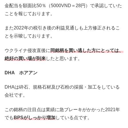
金配当を額面比50％（5000VND＝28円）で承認していた
ことを報じております。
また2022年の税引き後の利益見通しも上方修正されるこ
とを示唆しております。
ウクライナ侵攻直後に
同銘柄を買い逃した方にとっては、
絶好の買い場が到来
したと思います。
DHA ホアアン
DHAは砕石、規格石材及び石粉の採掘・加工をしている
会社です。
この銘柄の注目点は業績に急ブレーキがかかった2021年
でも
BPSがしっかり増加
している点です。