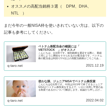
オススメの高配当銘柄３選（ DPM、DHA、
NTL ）
まだ今年の一般NISA枠を使いきれていない方は、以下の
記事も参考にしてください。
ベトナム株配当金の確認には「
VIETSTOCK 」がオススメ
こんにちは、Q太郎です。個別銘柄を選定する際に、業績
と同じように興味をそそられるのが配当金です。ベトナム
株の配当金は利回り5％以上の高配当銘柄がごろごろあり
ます、高配当株投資を好む投資家には非常に魅力的です。
この記事ではベトナム株投資をする...
2021.12.19
q-taro.net
使わな損、ジュニアNISAでベトナム株投資
こんにちはQ太郎です。今回は2023年で終了するジュニア
NISAがベトナム株投資をする上で、いかに活用し甲斐のあ
る制度であるかについて解説します。結論から申し上げま
すと、ジュニアNISAの利用は2022年と2023年の残り2
年、使わないと損...
2022.04.02
q-taro.net