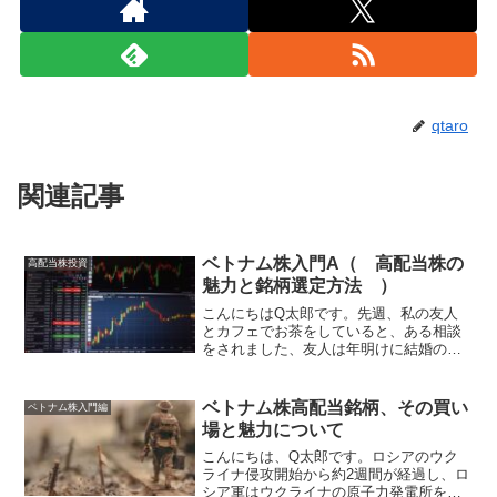
qtaro
関連記事
ベトナム株入門A（ 高配当株の
高配当株投資
魅力と銘柄選定方法 ）
こんにちはQ太郎です。先週、私の友人
とカフェでお茶をしていると、ある相談
をされました、友人は年明けに結婚の予
定とのことですが、パートナーとお金の
ことで意見が合わないそうです、取り分
け毎月の小遣いが本人希望6万円に対し、
ベトナム株高配当銘柄、その買い
ベトナム株入門編
向こうは3万円でも多す...
場と魅力について
こんにちは、Q太郎です。ロシアのウク
ライナ侵攻開始から約2週間が経過し、ロ
シア軍はウクライナの原子力発電所を制