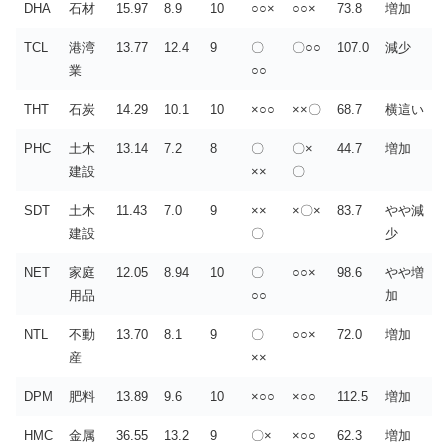
DHA
石材
15.97
8.9
10
○○×
○○×
73.8
増加
TCL
港湾
13.77
12.4
9
〇
〇○○
107.0
減少
業
○○
THT
石炭
14.29
10.1
10
×○○
××〇
68.7
横這い
PHC
土木
13.14
7.2
8
〇
〇×
44.7
増加
建設
××
〇
SDT
土木
11.43
7.0
9
××
×〇×
83.7
やや減
建設
〇
少
NET
家庭
12.05
8.94
10
〇
○○×
98.6
やや増
用品
○○
加
NTL
不動
13.70
8.1
9
〇
○○×
72.0
増加
産
××
DPM
肥料
13.89
9.6
10
×○○
×○○
112.5
増加
HMC
金属
36.55
13.2
9
〇×
×○○
62.3
増加