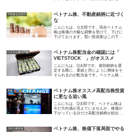
圧しました。ロシア軍の攻撃により、発
電所への電力の供給が止まり補助電源で
も48Hしか供給できないとのニュースが
ベトナム株、不動産銘柄に近づく
不動産セクター
伝わると、チェルノブ...
な
こんにちは、Ｑ太郎です。現在ベトナム
株は株価の大幅な調整を受けて、下げに
下げております。賢い投資家はこの下げ
が長くは続かないことを見越し、既に銘
柄の物色に動きだしているころだと思い
ます。邱永漢先生下げている時こそ、ナ
ベトナム株配当金の確認には「
ベトナム株入門編
ンピン買いじゃしかし、現...
VIETSTOCK 」がオススメ
こんにちは、Q太郎です。個別銘柄を選
定する際に、業績と同じように興味をそ
そられるのが配当金です。ベトナム株の
配当金は利回り5％以上の高配当銘柄がご
ろごろあります、高配当株投資を好む投
資家には非常に魅力的です。この記事で
ベトナム株オススメ高配当株投資
為替
はベトナム株投資をする...
に更なる追い風
こんにちは、Q太郎です。ベトナム株は
今だ方向感が見えていませんが、株価が
下がっている分だけ高配当銘柄が続出し
ております。一方日本に円で現金を置い
ていてもインフレで資産は目減りしてい
くばかり、どうしたら良いものかと悩ん
ベトナム株、株価下落局面でやる
高配当株投資
でいる方も多いのでは。邱...