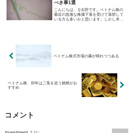
べき事1選
こんにちは、Ｑ太郎です。ベトナム株の
最近の急激な株価下落を受けて落胆して
いる方も多いかと思います。しかし本当
の投資家は株価が下落している時こそ忙
しくなります。邱永漢先生本当の投資家
は、上げ相場ではなく、下げ像場でこそ
忙しくなる。理由は株価が...
ベトナム株式市場の霧が晴れつつある
ベトナム株、卯年は二兎を追う銘柄がお
すすめ
コメント
Investment
より: