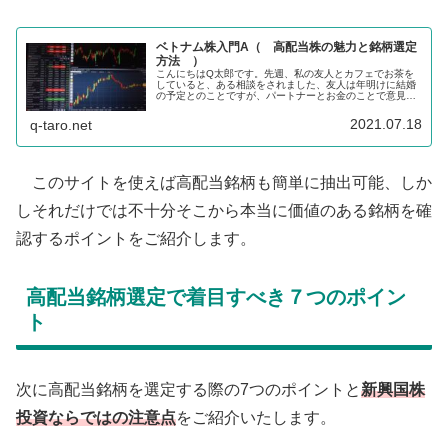
ベトナム株入門A（ 高配当株の魅力と銘柄選定
方法 ）
こんにちはQ太郎です。先週、私の友人とカフェでお茶を
していると、ある相談をされました、友人は年明けに結婚
の予定とのことですが、パートナーとお金のことで意見が
合わないそうです、取り分け毎月の小遣いが本人希望6万
円に対し、向こうは3万円でも多す...
2021.07.18
q-taro.net
このサイトを使えば高配当銘柄も簡単に抽出可能、しか
しそれだけでは不十分そこから本当に価値のある銘柄を確
認するポイントをご紹介します。
高配当銘柄選定で着目すべき７つのポイン
ト
次に高配当銘柄を選定する際の7つのポイントと
新興国株
投資ならではの注意点
をご紹介いたします。