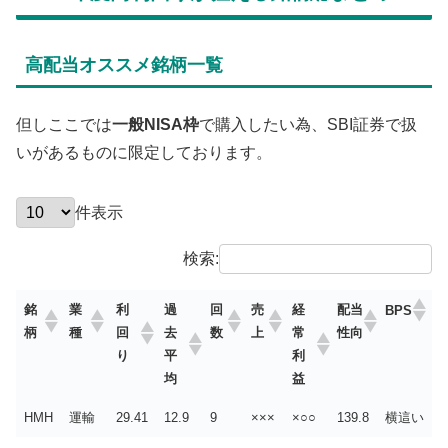
高配当オススメ銘柄一覧
但しここでは
一般NISA枠
で購入したい為、SBI証券で扱
いがあるものに限定しております。
件表示
検索:
銘
業
利
過
回
売
経
配当
BPS
柄
種
回
去
数
上
常
性向
り
平
利
均
益
HMH
運輸
29.41
12.9
9
×××
×○○
139.8
横這い