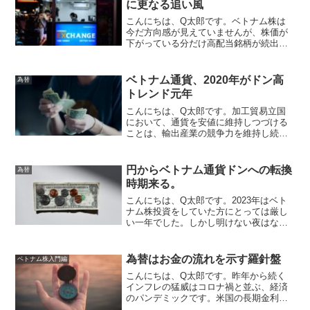
に更なる追い風
こんにちは、Q太郎です。ベトナム株は
今だ方向感が見えていませんが、株価が
下がっている分だけ高配当銘柄が続出し
ております。一方日本に円で現金を置い
ていてもインフレで資産は目減りしてい
くばかり、どうしたら良いものかと悩ん
ベトナム通貨、2020年がドン高
為替
でいる方も多いのでは。邱...
トレンド元年
こんにちは、Q太郎です。加工貿易立国
において、通貨を安値に維持しつづける
ことは、輸出産業の競争力を維持し続け
ることになるので、通貨切り上げに対し
ぎりぎりまで抵抗致します。アメリカが
ベトナムを「 為替操作国 」に認定
円からベトナム通貨ドンへの転換
為替
2020年12月16日の日...
時期来る。
こんにちは、Q太郎です。2023年はベト
ナム株投資をしていた方にとっては厳し
い一年でした。しかし明けない夜はない
ように、2024年春ごろからベトナム株は
上昇していくと私は予想をしておりま
す。Q太郎株の儲けはガマン料、師の教
為替はお金の流れを示す羅針盤
ベトナム株入門編
えです。株価が動意...
こんにちは、Q太郎です。昨年から続く
インフレの猛威はコロナ禍と並ぶ、経済
のパンデミックです。米国の長期金利が
上昇し、新興国から資金が逃げ出すトレ