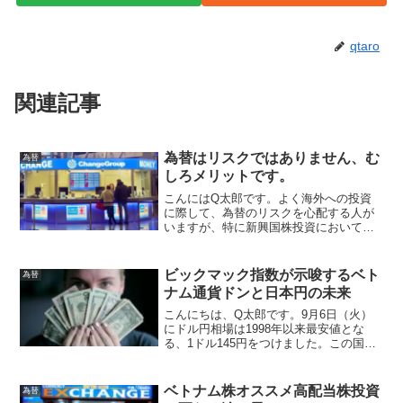
qtaro
関連記事
為替はリスクではありません、む
為替
しろメリットです。
こんにはQ太郎です。よく海外への投資
に際して、為替のリスクを心配する人が
いますが、特に新興国株投資において為
替はリスクよりもメリットです。為替は
リスク？師曰く、「 陽の沈む国から、
陽の昇る国への投資に際し、為替は忘れ
ビックマック指数が示唆するベト
為替
なさい。投資をしたら全て...
ナム通貨ドンと日本円の未来
こんにちは、Q太郎です。9月6日（火）
にドル円相場は1998年以来最安値とな
る、1ドル145円をつけました。この国力
低下を感じさせるニュースの影で、もっ
と衝撃的な指数に目を奪われました。そ
れはベトナムのビックマック指数が日本
ベトナム株オススメ高配当株投資
為替
のビックマック指...